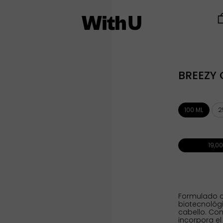
BREEZY 
100 ML
2
19,0
Formulado c
biotecnológi
cabello. Com
incorpora e