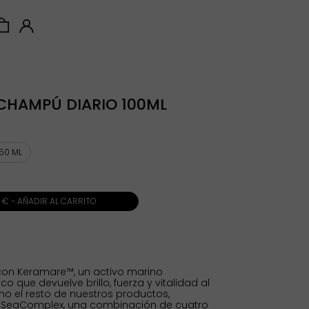
CHAMPÚ DIARIO 100ML
50 ML
0 € - AÑADIR AL CARRITO
on Keramare™, un activo marino
co que devuelve brillo, fuerza y vitalidad al
o el resto de nuestros productos,
l SeaComplex, una combinación de cuatro