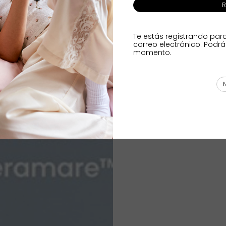
R
Te estás registrando par
correo electrónico. Podrá
momento.