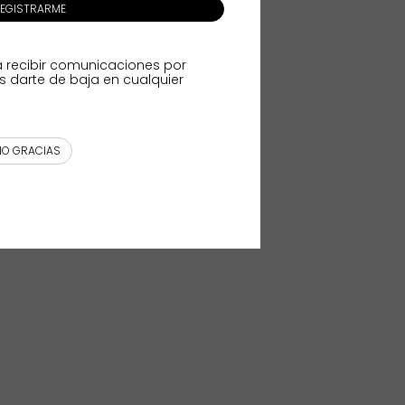
EGISTRARME
a recibir comunicaciones por
s darte de baja en cualquier
NO GRACIAS